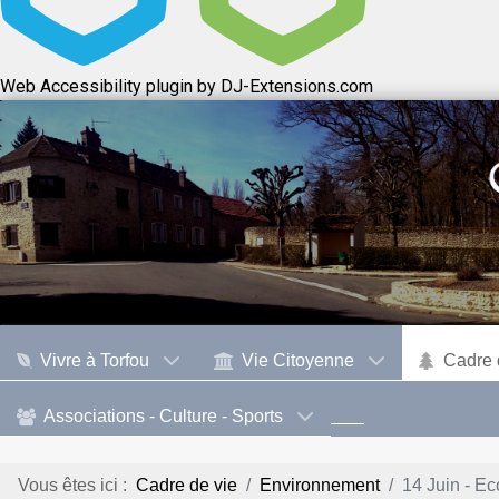
Web Accessibility plugin
by DJ-Extensions.com
Vivre à Torfou
Vie Citoyenne
Cadre 
Associations - Culture - Sports
Vous êtes ici :
Cadre de vie
Environnement
14 Juin - Ec