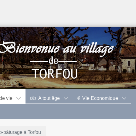
de vie
A tout âge
Vie Economique
o-pâturage à Torfou