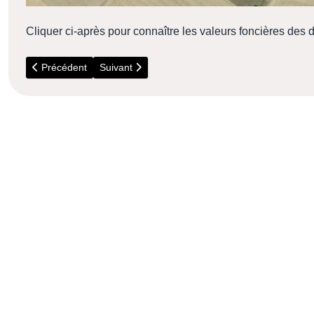
Cliquer ci-après pour connaître les valeurs foncières des 
Article précédent : Observez la biodiversité dans votre jardin !
Article suivant : 2016 - La Biodiversité à Torfou
Précédent
Suivant