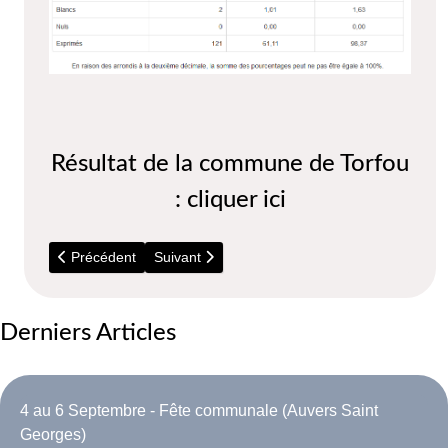
Résultat de la commune de Torfou
:
cliquer ici
Article précédent : 26 Mai 2019 - Elections européennes 201
Article suivant : 23 Avril et 7 Mai 2017 - Electio
Précédent
Suivant
Derniers Articles
4 au 6 Septembre - Fête communale (Auvers Saint
Georges)