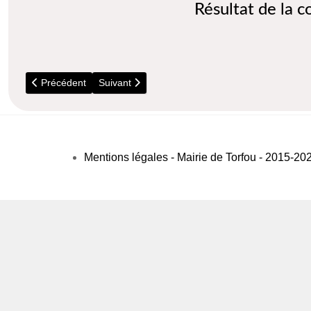
Résultat de la 
Article précédent : 11 et 18 Juin 2017 - Elections Législatives
Article suivant : 6 et 13 décembre 2015 - Electio
Précédent
Suivant
Mentions légales - Mairie de Torfou - 2015-20