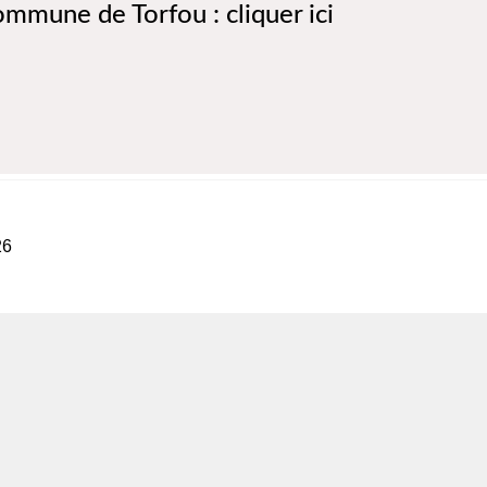
commune de Torfou :
cliquer ici
ns régionales
26