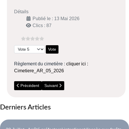
Détails
Publié le : 13 Mai 2026
Clics : 87
Veuillez voter
Règlement du cimetière :
cliquer ici :
Cimetiere_AR_05_2026
Article précédent : 24 Juillet - Arrêté départemental concernan
Article suivant : Arrêté 26/2025 du 17 décembre
Précédent
Suivant
Derniers Articles