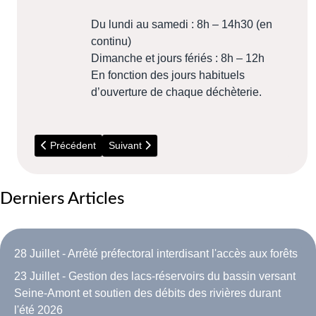
Du lundi au samedi : 8h – 14h30 (en
continu)
Dimanche et jours fériés : 8h – 12h
En fonction des jours habituels
d’ouverture de chaque déchèterie.
Article précédent : 14 Juillet - Incendies en Seine et Marne
Article suivant : 18 au 20 Septembre - Festival
Précédent
Suivant
Derniers Articles
28 Juillet - Arrêté préfectoral interdisant l'accès aux forêts
23 Juillet - Gestion des lacs-réservoirs du bassin versant
Seine-Amont et soutien des débits des rivières durant
l'été 2026