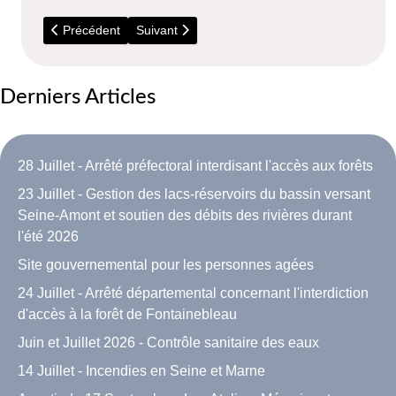
Article précédent : à partir du 19 Octobre - Camion à pizza
Article suivant : Lili Cake, votre patissière à To
Précédent
Suivant
Derniers Articles
28 Juillet - Arrêté préfectoral interdisant l'accès aux forêts
23 Juillet - Gestion des lacs-réservoirs du bassin versant
Seine-Amont et soutien des débits des rivières durant
l'été 2026
Site gouvernemental pour les personnes agées
24 Juillet - Arrêté départemental concernant l'interdiction
d'accès à la forêt de Fontainebleau
Juin et Juillet 2026 - Contrôle sanitaire des eaux
14 Juillet - Incendies en Seine et Marne