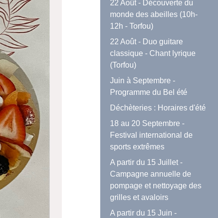
22 Août - Découverte du
monde des abeilles (10h-
12h - Torfou)
22 Août - Duo guitare
classique - Chant lyrique
(Torfou)
Juin à Septembre -
Programme du Bel été
Déchèteries : Horaires d'été
18 au 20 Septembre -
Festival international de
sports extrêmes
A partir du 15 Juillet -
Campagne annuelle de
pompage et nettoyage des
grilles et avaloirs
A partir du 15 Juin -