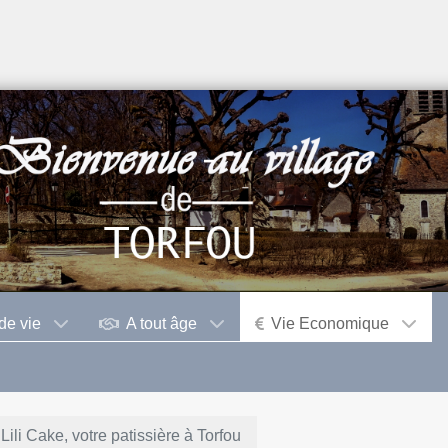
de vie
A tout âge
Vie Economique
Lili Cake, votre patissière à Torfou