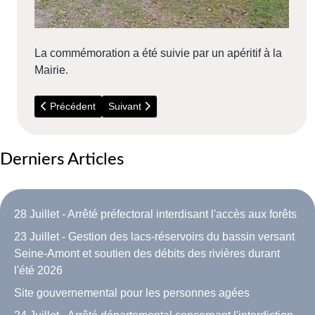
La commémoration a été suivie par un apéritif à la
Mairie.
Article précédent : 2020 - Voeux 2020
Article suivant : 2019 - 23 Novembre - Beaujo
Précédent
Suivant
Derniers Articles
28 Juillet - Arrêté préfectoral interdisant l'accès aux forêts
23 Juillet - Gestion des lacs-réservoirs du bassin versant
Seine-Amont et soutien des débits des rivières durant
l'été 2026
Site gouvernemental pour les personnes agées