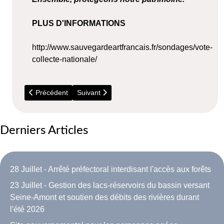
PLUS D'INFORMATIONS
http://www.sauvegardeartfrancais.fr/sondages/vote-
collecte-nationale/
Article précédent : 5 Juillet - Répare Café (Bouray)
Article suivant : 2026 - Travaux RER C
Précédent
Suivant
Derniers Articles
28 Juillet - Arrêté préfectoral interdisant l'accès aux forêts
23 Juillet - Gestion des lacs-réservoirs du bassin versant
Seine-Amont et soutien des débits des rivières durant
l'été 2026