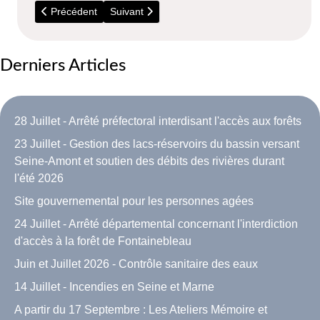
Article précédent : 028 - La mare aux infos - Automne 2018
Article suivant : 026 - La mare aux infos - Pri
Précédent
Suivant
Derniers Articles
28 Juillet - Arrêté préfectoral interdisant l'accès aux forêts
23 Juillet - Gestion des lacs-réservoirs du bassin versant
Seine-Amont et soutien des débits des rivières durant
l'été 2026
Site gouvernemental pour les personnes agées
24 Juillet - Arrêté départemental concernant l'interdiction
d'accès à la forêt de Fontainebleau
Juin et Juillet 2026 - Contrôle sanitaire des eaux
14 Juillet - Incendies en Seine et Marne
A partir du 17 Septembre : Les Ateliers Mémoire et