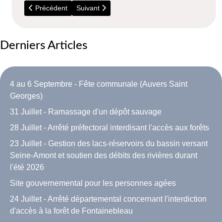
Article précédent : 024 - La mare aux infos - Juin 2017
Article suivant : 022 - La mare aux infos - N
Précédent
Suivant
Derniers Articles
4 au 6 Septembre - Fête communale (Auvers Saint
Georges)
31 Juillet - Ramassage d'un dépôt sauvage
28 Juillet - Arrêté préfectoral interdisant l'accès aux forêts
23 Juillet - Gestion des lacs-réservoirs du bassin versant
Seine-Amont et soutien des débits des rivières durant
l'été 2026
Site gouvernemental pour les personnes agées
24 Juillet - Arrêté départemental concernant l'interdiction
d'accès à la forêt de Fontainebleau