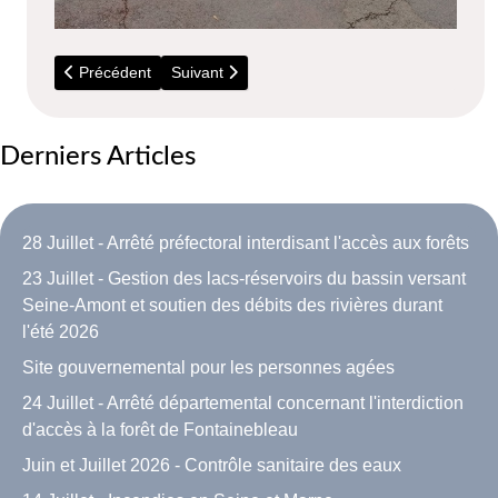
Article précédent : Les dernières Informations
Article suivant : Sonneries des cloches de l'égl
Précédent
Suivant
Derniers Articles
28 Juillet - Arrêté préfectoral interdisant l'accès aux forêts
23 Juillet - Gestion des lacs-réservoirs du bassin versant
Seine-Amont et soutien des débits des rivières durant
l'été 2026
Site gouvernemental pour les personnes agées
24 Juillet - Arrêté départemental concernant l'interdiction
d'accès à la forêt de Fontainebleau
Juin et Juillet 2026 - Contrôle sanitaire des eaux