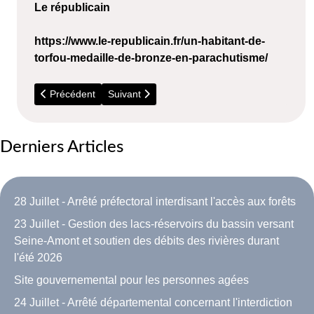
Le républicain
https://www.le-republicain.fr/un-habitant-de-
torfou-medaille-de-bronze-en-parachutisme/
Article précédent : 2026 - Travaux RER C
Article suivant : Novembre - La PMI ouvre ses
Précédent
Suivant
Derniers Articles
28 Juillet - Arrêté préfectoral interdisant l'accès aux forêts
23 Juillet - Gestion des lacs-réservoirs du bassin versant
Seine-Amont et soutien des débits des rivières durant
l'été 2026
Site gouvernemental pour les personnes agées
24 Juillet - Arrêté départemental concernant l'interdiction