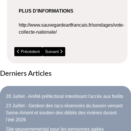
PLUS D'INFORMATIONS
http://www.sauvegardeartfrancais.fr/sondages/vote-
collecte-nationale/
Article précédent : 5 Juillet - Répare Café (Bouray)
Article suivant : 2026 - Travaux RER C
Précédent
Suivant
Derniers Articles
28 Juillet - Arrêté préfectoral interdisant l'accès aux forêts
23 Juillet - Gestion des lacs-réservoirs du bassin versant
Seine-Amont et soutien des débits des rivières durant
l'été 2026
Site gouvernemental pour les personnes agées