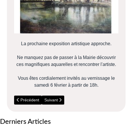
La prochaine exposition artistique approche.
Ne manquez pas de passer à la Mairie découvrir
ces magnifiques aquarelles et rencontrer l'artiste.
Vous êtes cordialement invités au vernissage le
samedi 6 février à partir de 18h.
Article précédent : 18 et 19 juin 2016 - Exposition artistique
Article suivant : Exposition Plomb' Art
Précédent
Suivant
Derniers Articles