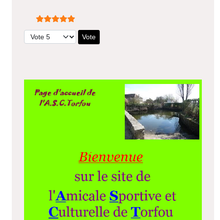
Vote utilisateur:
5
/
5
Veuillez voter