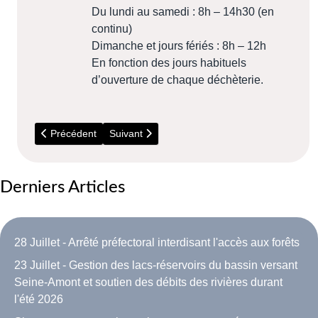
Du lundi au samedi : 8h – 14h30 (en
continu)
Dimanche et jours fériés : 8h – 12h
En fonction des jours habituels
d’ouverture de chaque déchèterie.
Article précédent : 14 Juillet - Incendies en Seine et Marne
Article suivant : 18 au 20 Septembre - Festival
Précédent
Suivant
Derniers Articles
28 Juillet - Arrêté préfectoral interdisant l'accès aux forêts
23 Juillet - Gestion des lacs-réservoirs du bassin versant
Seine-Amont et soutien des débits des rivières durant
l'été 2026