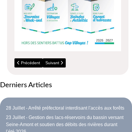
Article précédent : 22 Août - Duo guitare classique - Chant lyr
Article suivant : 13 Février - Visite des arch
Précédent
Suivant
Derniers Articles
28 Juillet - Arrêté préfectoral interdisant l'accès aux forêts
23 Juillet - Gestion des lacs-réservoirs du bassin versant
Seine-Amont et soutien des débits des rivières durant
l'été 2026