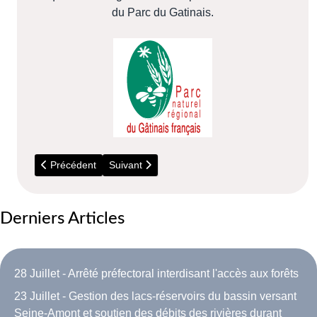
du Parc du Gatinais.
Article précédent : Actuellement - Location Mobi-Roue
Article suivant : 2022 - Impôt Foncier - C
Précédent
Suivant
Derniers Articles
28 Juillet - Arrêté préfectoral interdisant l'accès aux forêts
23 Juillet - Gestion des lacs-réservoirs du bassin versant
Seine-Amont et soutien des débits des rivières durant