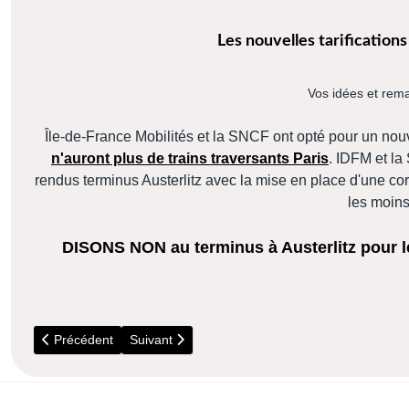
Les nouvelles tarifications
Vos idées et rem
Île-de-France Mobilités et la SNCF ont opté pour un n
n'auront plus de trains traversants Paris
. IDFM et la
rendus terminus Austerlitz avec la mise en place d'une co
les moin
DISONS NON au terminus à Austerlitz pour le
Article précédent : 2025 - Agenda culturel de l'Essonne
Article suivant : 23 Juillet - Gestion des lacs-r
Précédent
Suivant