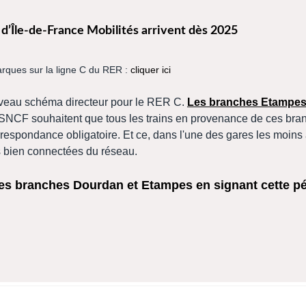
 d’Île-de-France Mobilités​ arrivent dès 2025
arques sur la ligne C du RER :
cliquer ici
ouveau schéma directeur pour le RER C.
Les branches Etampes
 SNCF souhaitent que tous les trains en provenance de ces bra
rrespondance obligatoire. Et ce, dans l'une des gares les moins
s bien connectées du réseau.
s branches Dourdan et Etampes en signant cette pét
éservoirs du bassin versant Seine-Amont et soutien des débits des rivière