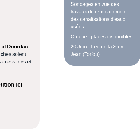
Sondages en vue des
travaux de remplacement
des canalisations d'eaux
usées.
Crèche - places disponibles
 et Dourdan
20 Juin - Feu de la Saint
nches soient
Jean (Torfou)
 accessibles et
ition ici
s durant l'été 2026