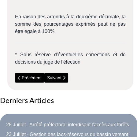
En raison des arrondis à la deuxième décimale, la
somme des pourcentages exprimés peut ne pas
être égale à 100%.
* Sous réserve d'éventuelles corrections et de
décisions du juge de l'élection
Article précédent : 20 Juin 2021 - Résultat des élections dép
Article suivant : 15 et 22 Mars 2020 - Election
Précédent
Suivant
Derniers Articles
28 Juillet - Arrêté préfectoral interdisant l'accès aux forêts
23 Juillet - Gestion des lacs-réservoirs du bassin versant