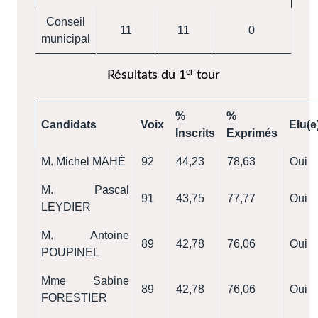
Conseil
11
11
0
municipal
er
Résultats du 1
tour
%
%
Candidats
Voix
Elu(e
Inscrits
Exprimés
M. Michel MAHÉ
92
44,23
78,63
Oui
M. Pascal
91
43,75
77,77
Oui
LEYDIER
M. Antoine
89
42,78
76,06
Oui
POUPINEL
Mme Sabine
89
42,78
76,06
Oui
FORESTIER