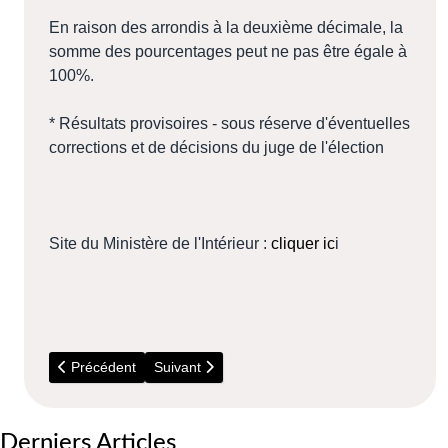
En raison des arrondis à la deuxième décimale, la
somme des pourcentages peut ne pas être égale à
100%.
* Résultats provisoires - sous réserve d'éventuelles
corrections et de décisions du juge de l'élection
Site du Ministère de l'Intérieur :
cliquer ic
i
Article précédent : 30 Juin et 7 Juillet 2024 - Elections législat
Article suivant : 12 Juin et 19 Juin 2022 - Elect
Précédent
Suivant
Derniers Articles