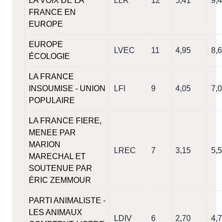
LA VOIX DE LA
LLR
12
5,41
9,
FRANCE EN
EUROPE
EUROPE
LVEC
11
4,95
8,
ÉCOLOGIE
LA FRANCE
INSOUMISE - UNION
LFI
9
4,05
7,
POPULAIRE
LA FRANCE FIERE,
MENEE PAR
MARION
LREC
7
3,15
5,
MARECHAL ET
SOUTENUE PAR
ÉRIC ZEMMOUR
PARTI ANIMALISTE -
LES ANIMAUX
LDIV
6
2,70
4,