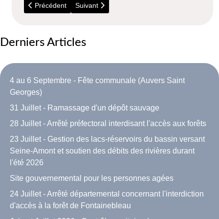
Article précédent : Conseil Municipal du 28 Mai 2020 – 20h00
Article suivant : Conseil Municipal du 30 Janvi
Précédent
Suivant
Derniers Articles
4 au 6 Septembre - Fête communale (Auvers Saint
Georges)
31 Juillet - Ramassage d'un dépôt sauvage
28 Juillet - Arrêté préfectoral interdisant l'accès aux forêts
23 Juillet - Gestion des lacs-réservoirs du bassin versant
Seine-Amont et soutien des débits des rivières durant
l'été 2026
Site gouvernemental pour les personnes agées
24 Juillet - Arrêté départemental concernant l'interdiction
d'accès à la forêt de Fontainebleau