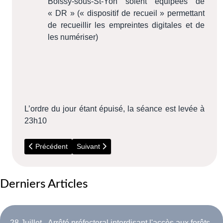
Boissy-sous-St-Yon soient équipées de
« DR » (« dispositif de recueil » permettant
de recueillir les empreintes digitales et de
les numériser)
L’ordre du jour étant épuisé, la séance est levée à
23h10
Article précédent : Conseil Municipal du 7 Août 2017
Article suivant : Conseil Municipal du 6 avril 2
Précédent
Suivant
Derniers Articles
28 Juillet - Arrêté préfectoral interdisant l'accès aux forêts