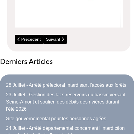
Article précédent : Conseil Municipal du 21 Novembre 2024
Article suivant : Conseil Municipal du 03 Octo
Précédent
Suivant
Derniers Articles
28 Juillet - Arrêté préfectoral interdisant l'accès aux forêts
23 Juillet - Gestion des lacs-réservoirs du bassin versant
Seine-Amont et soutien des débits des rivières durant
l'été 2026
Site gouvernemental pour les personnes agées
24 Juillet - Arrêté départemental concernant l'interdiction