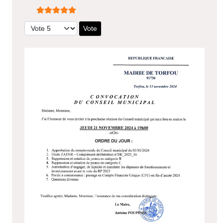
Vote utilisateur:
5
/
5
Veuillez voter