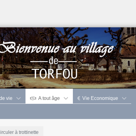
de vie
A tout âge
Vie Economique
irculer à trottinette