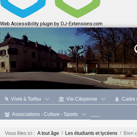
Web Accessibility plugin
by DJ-Extensions.com
Vivre à Torfou
Vie Citoyenne
Cadre 
Associations - Culture - Sports
Vous êtes ici :
A tout âge
Les étudiants et lycéens
Bien c