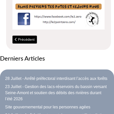
Article précédent : Plan vacances pour les jeunes
Précédent
Derniers Articles
28 Juillet - Arrêté préfectoral interdisant l'accès aux forêts
23 Juillet - Gestion des lacs-réservoirs du bassin versant
Seine-Amont et soutien des débits des rivières durant
l'été 2026
Site gouvernemental pour les personnes agées