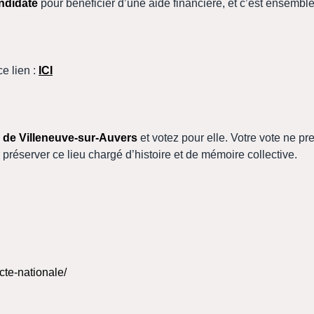
andidate
pour bénéficier d’une aide financière, et c’est ensembl
e lien :
ICI
e de Villeneuve-sur-Auvers
et votez pour elle. Votre vote ne p
préserver ce lieu chargé d’histoire et de mémoire collective.
cte-nationale/