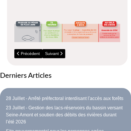
Article précédent : Message de l'ADIL91
Article suivant : N'attendez pas l'été
Précédent
Suivant
Derniers Articles
28 Juillet - Arrêté préfectoral interdisant l'accès aux forêts
23 Juillet - Gestion des lacs-réservoirs du bassin versant
Seine-Amont et soutien des débits des rivières durant
l'été 2026