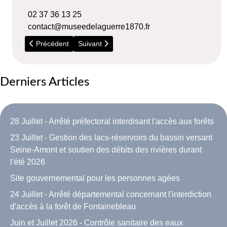
02 37 36 13 25
contact@museedelaguerre1870.fr
Article précédent : 23 Juillet - Gestion des lacs-réservoirs du
Article suivant : 30 Aout - Ramassage avancé
Précédent
Suivant
Derniers Articles
28 Juillet - Arrêté préfectoral interdisant l'accès aux forêts
23 Juillet - Gestion des lacs-réservoirs du bassin versant
Seine-Amont et soutien des débits des rivières durant
l'été 2026
Site gouvernemental pour les personnes agées
24 Juillet - Arrêté départemental concernant l'interdiction
d'accès à la forêt de Fontainebleau
Juin et Juillet 2026 - Contrôle sanitaire des eaux