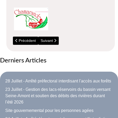
Article précédent : 18 au 20 Septembre - Festival internation
Article suivant : 2016 - Recrutement Police
Précédent
Suivant
Derniers Articles
28 Juillet - Arrêté préfectoral interdisant l'accès aux forêts
23 Juillet - Gestion des lacs-réservoirs du bassin versant
Seine-Amont et soutien des débits des rivières durant
l'été 2026
Site gouvernemental pour les personnes agées