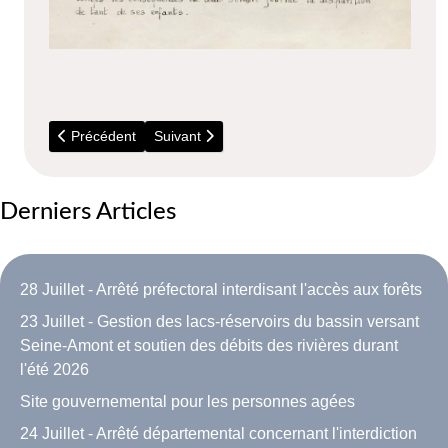
Article précédent : 1512 - Prévôté appartenant aux religieus
Article suivant : 1643 - Vente de la ferme aux 
Précédent
Suivant
Derniers Articles
28 Juillet - Arrêté préfectoral interdisant l'accès aux forêts
23 Juillet - Gestion des lacs-réservoirs du bassin versant
Seine-Amont et soutien des débits des rivières durant
l'été 2026
Site gouvernemental pour les personnes agées
24 Juillet - Arrêté départemental concernant l'interdiction