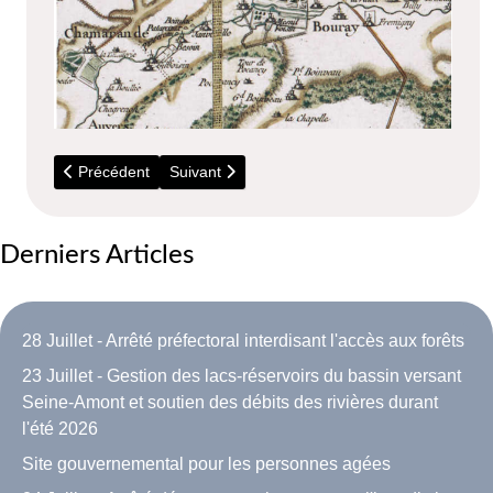
Article précédent : 1757 - Histoire du Diocese de Paris (Tome 
Article suivant : 1787 - Paroisse de Torfou
Précédent
Suivant
Derniers Articles
28 Juillet - Arrêté préfectoral interdisant l'accès aux forêts
23 Juillet - Gestion des lacs-réservoirs du bassin versant
Seine-Amont et soutien des débits des rivières durant
l'été 2026
Site gouvernemental pour les personnes agées