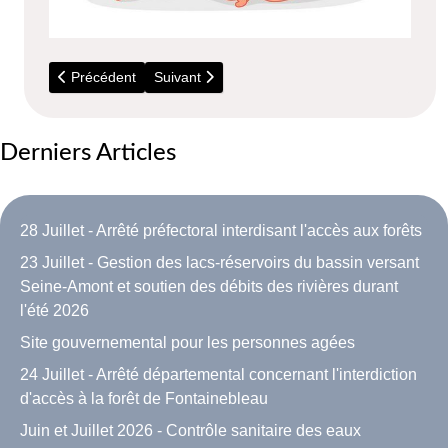
Article précédent : 3 Août 2024 - Avis de naissance de Giulia
Article suivant : 25 Mars 2024 - Avis de naiss
Précédent
Suivant
Derniers Articles
28 Juillet - Arrêté préfectoral interdisant l'accès aux forêts
23 Juillet - Gestion des lacs-réservoirs du bassin versant
Seine-Amont et soutien des débits des rivières durant
l'été 2026
Site gouvernemental pour les personnes agées
24 Juillet - Arrêté départemental concernant l'interdiction
d'accès à la forêt de Fontainebleau
Juin et Juillet 2026 - Contrôle sanitaire des eaux