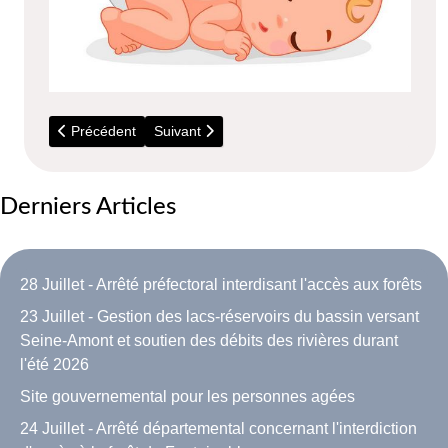
Article précédent : 28 Décembre 2022 - Avis de naissance d
Article suivant : 10 Juillet - Décès de Monsie
Précédent
Suivant
Derniers Articles
28 Juillet - Arrêté préfectoral interdisant l'accès aux forêts
23 Juillet - Gestion des lacs-réservoirs du bassin versant
Seine-Amont et soutien des débits des rivières durant
l'été 2026
Site gouvernemental pour les personnes agées
24 Juillet - Arrêté départemental concernant l'interdiction