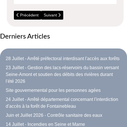
Article précédent : 17 Juin - Décès de Monsieur Désiré Humb
Article suivant : 7 Février 2022 - Avis de nais
Précédent
Suivant
Derniers Articles
28 Juillet - Arrêté préfectoral interdisant l'accès aux forêts
23 Juillet - Gestion des lacs-réservoirs du bassin versant
Seine-Amont et soutien des débits des rivières durant
l'été 2026
Site gouvernemental pour les personnes agées
24 Juillet - Arrêté départemental concernant l'interdiction
d'accès à la forêt de Fontainebleau
Juin et Juillet 2026 - Contrôle sanitaire des eaux
14 Juillet - Incendies en Seine et Marne