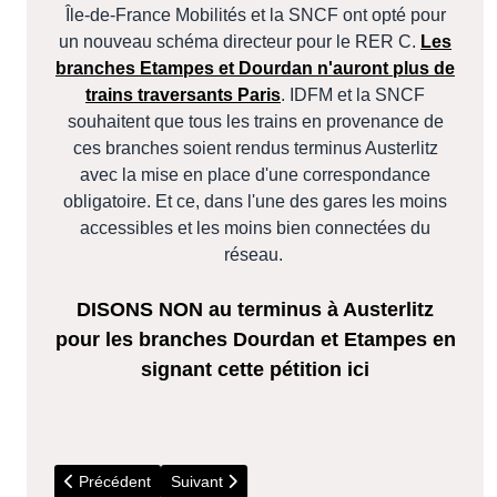
Île-de-France Mobilités et la SNCF ont opté pour
un nouveau schéma directeur pour le RER C.
Les
branches Etampes et Dourdan n'auront plus de
trains traversants Paris
. IDFM et la SNCF
souhaitent que tous les trains en provenance de
ces branches soient rendus terminus Austerlitz
avec la mise en place d'une correspondance
obligatoire. Et ce, dans l'une des gares les moins
accessibles et les moins bien connectées du
réseau.
DISONS NON au terminus à Austerlitz
pour les branches Dourdan et Etampes en
signant cette pétition ici
Article précédent : 23 Juillet - Gestion des lacs-réservoirs du
Article suivant : 2025 - Agenda culturel de l'E
Précédent
Suivant