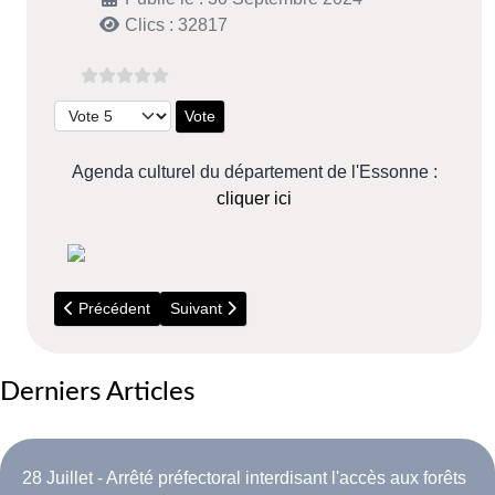
Clics : 32817
Veuillez voter
Agenda culturel du département de l'Essonne :
cliquer ici
Article précédent : Message de la SANEF : Péage à flux libre
Article suivant : 30 septembre au 4 Octobre 
Précédent
Suivant
Derniers Articles
28 Juillet - Arrêté préfectoral interdisant l'accès aux forêts