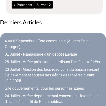
Article précédent : 24 au 26 Août - Travaux sur clocher - Fer
Article suivant : Mai - Ouverture du terrain de 
Précédent
Suivant
Derniers Articles
4 au 6 Septembre - Fête communale (Auvers Saint
Georges)
31 Juillet - Ramassage d'un dépôt sauvage
28 Juillet - Arrêté préfectoral interdisant l'accès aux forêts
23 Juillet - Gestion des lacs-réservoirs du bassin versant
Seine-Amont et soutien des débits des rivières durant
l'été 2026
Site gouvernemental pour les personnes agées
24 Juillet - Arrêté départemental concernant l'interdiction
d'accès à la forêt de Fontainebleau