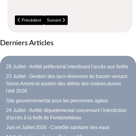
Article précédent : Multi-expositions environnementales
Article suivant : 15 Juin - Retour à la normal
Précédent
Suivant
Derniers Articles
28 Juillet - Arrêté préfectoral interdisant l'accès aux forêts
23 Juillet - Gestion des lacs-réservoirs du bassin versant
Seine-Amont et soutien des débits des rivières durant
l'été 2026
Site gouvernemental pour les personnes agées
24 Juillet - Arrêté départemental concernant l'interdiction
d'accès à la forêt de Fontainebleau
Juin et Juillet 2026 - Contrôle sanitaire des eaux