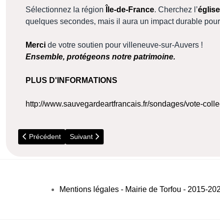
Sélectionnez la région
Île-de-France
. Cherchez l’
églis
quelques secondes, mais il aura un impact durable pour 
Merci
de votre soutien pour villeneuve-sur-Auvers !
Ensemble, protégeons notre patrimoine.
PLUS D'INFORMATIONS
http://www.sauvegardeartfrancais.fr/sondages/vote-colle
Article précédent : Un habitant de Torfou médaillé de bronze e
Article suivant : Novembre - La PMI ouvre ses p
Précédent
Suivant
Mentions légales - Mairie de Torfou - 2015-20