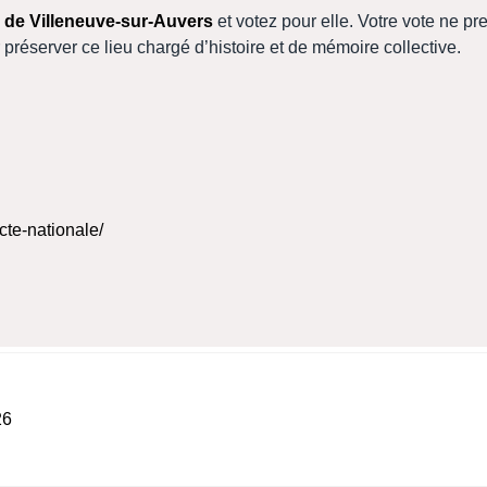
e de Villeneuve-sur-Auvers
et votez pour elle. Votre vote ne p
préserver ce lieu chargé d’histoire et de mémoire collective.
cte-nationale/
n parachutisme
ortes
26