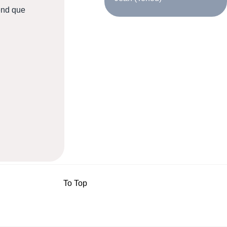
rend que
To Top