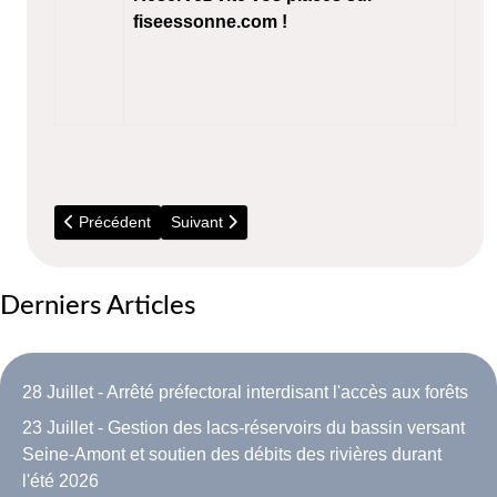
fiseessonne.com !
Article précédent : Déchèteries : Horaires d'été
Article suivant : 5 Juillet - Visite du parc Bous
Précédent
Suivant
Derniers Articles
28 Juillet - Arrêté préfectoral interdisant l'accès aux forêts
23 Juillet - Gestion des lacs-réservoirs du bassin versant
Seine-Amont et soutien des débits des rivières durant
l'été 2026