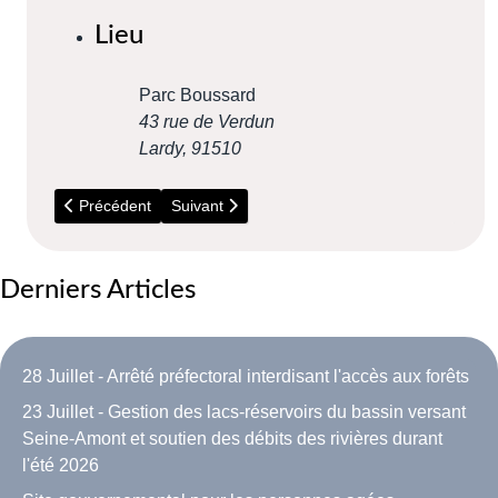
Lieu
Parc Boussard
43 rue de Verdun
Lardy
,
91510
Article précédent : 18 au 20 Septembre - Festival internation
Article suivant : 5 Juillet - Répare Café (Bouray
Précédent
Suivant
Derniers Articles
28 Juillet - Arrêté préfectoral interdisant l'accès aux forêts
23 Juillet - Gestion des lacs-réservoirs du bassin versant
Seine-Amont et soutien des débits des rivières durant
l'été 2026