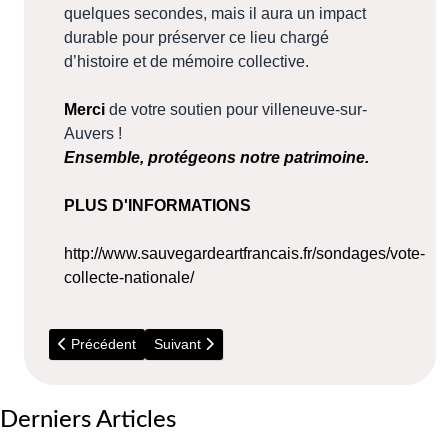
quelques secondes, mais il aura un impact
durable pour préserver ce lieu chargé
d’histoire et de mémoire collective.
Merci
de votre soutien pour villeneuve-sur-
Auvers !
Ensemble, protégeons notre patrimoine.
PLUS D'INFORMATIONS
http://www.sauvegardeartfrancais.fr/sondages/vote-
collecte-nationale/
Article précédent : 5 Juillet - Répare Café (Bouray)
Article suivant : 2026 - Travaux RER C
Précédent
Suivant
Derniers Articles