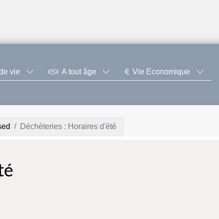
de vie
A tout âge
Vie Economique
sed
Déchèteries : Horaires d'été
té