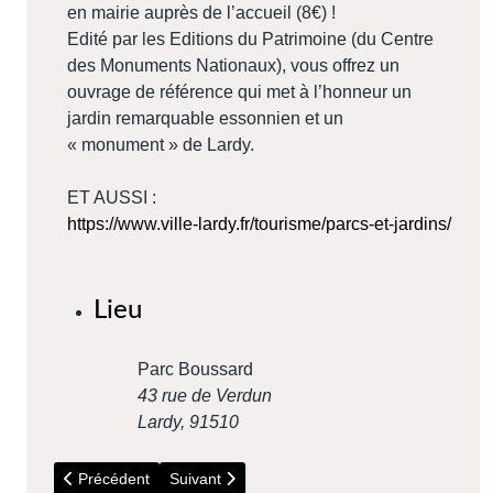
en mairie auprès de l’accueil (8€) !
Edité par les Editions du Patrimoine (du Centre
des Monuments Nationaux), vous offrez un
ouvrage de référence qui met à l’honneur un
jardin remarquable essonnien et un
« monument » de Lardy.
ET AUSSI :
https://www.ville-lardy.fr/tourisme/parcs-et-jardins/
Lieu
Parc Boussard
43 rue de Verdun
Lardy
,
91510
Article précédent : 18 au 20 Septembre - Festival internation
Article suivant : 2026 - Travaux RER C
Précédent
Suivant