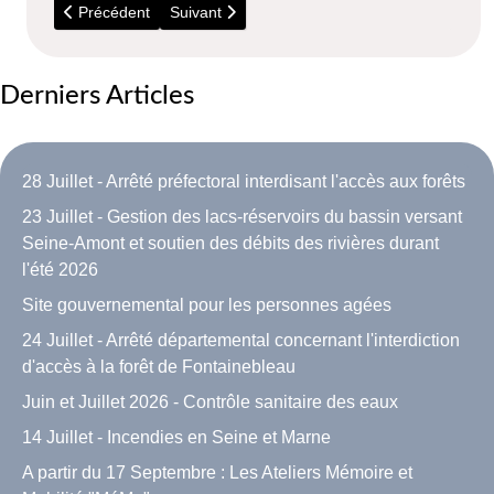
Article précédent : Déchèteries : Horaires d'été
Article suivant : 5 Juillet - Visite du parc Bous
Précédent
Suivant
Derniers Articles
28 Juillet - Arrêté préfectoral interdisant l'accès aux forêts
23 Juillet - Gestion des lacs-réservoirs du bassin versant
Seine-Amont et soutien des débits des rivières durant
l'été 2026
Site gouvernemental pour les personnes agées
24 Juillet - Arrêté départemental concernant l'interdiction
d'accès à la forêt de Fontainebleau
Juin et Juillet 2026 - Contrôle sanitaire des eaux
14 Juillet - Incendies en Seine et Marne
A partir du 17 Septembre : Les Ateliers Mémoire et