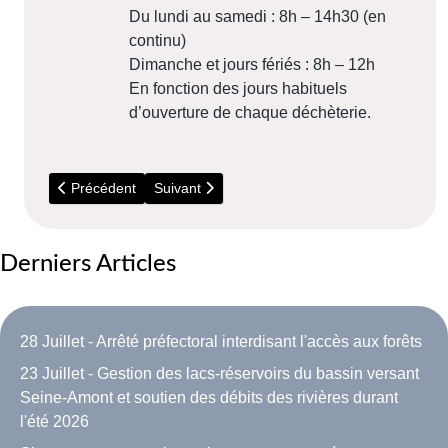
Du lundi au samedi : 8h – 14h30 (en
continu)
Dimanche et jours fériés : 8h – 12h
En fonction des jours habituels
d’ouverture de chaque déchèterie.
Article précédent : 14 Juillet - Incendies en Seine et Marne
Article suivant : 18 au 20 Septembre - Festival
Précédent
Suivant
Derniers Articles
28 Juillet - Arrêté préfectoral interdisant l'accès aux forêts
23 Juillet - Gestion des lacs-réservoirs du bassin versant
Seine-Amont et soutien des débits des rivières durant
l'été 2026